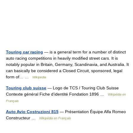
Touring car racing
— is a general term for a number of distinct
auto racing competitions in heavily modified street cars. It is
notably popular in Britain, Germany, Scandinavia, and Australia. It
can basically be considered a Closed Circuit, sponsored, legal
form of… …
Wikipedia
Touring club suisse
— Logo de TCS / Touring Club Suisse
Contexte général Fiche d’identité Fondation 1896 …
Wikipédia en
Français
Auto Avio Costruzioni 815
— Présentation Équipe Alfa Romeo
Constructeur …
Wikipédia en Français