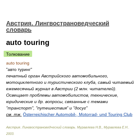
Австрия. Лингвострановедческий
словарь
auto touring
Толкование
auto touring
"авто туринг"
печатный орган Австрийского автомобильного,
мотоциклетного и туристического клуба, самый читаемый
ежемесячный журнал в Австрии (2 млн. читателей).
Освещает проблемы автомобилистов, технические,
юридические и др. вопросы, связанные с темами
"транспорт", "путешествия" и "досуг"
см. тж.
Österreichischer Automobil-, Motorrad- und Touring Club
Австрия. Лингвострановедческий словарь
.
Муравлева Н.В., Муравлева Е.Н.
.
2003
.