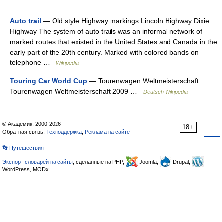
Auto trail
— Old style Highway markings Lincoln Highway Dixie
Highway The system of auto trails was an informal network of
marked routes that existed in the United States and Canada in the
early part of the 20th century. Marked with colored bands on
telephone …
Wikipedia
Touring Car World Cup
— Tourenwagen Weltmeisterschaft
Tourenwagen Weltmeisterschaft 2009 …
Deutsch Wikipedia
© Академик, 2000-2026
18+
Обратная связь:
Техподдержка
,
Реклама на сайте
👣 Путешествия
Экспорт словарей на сайты
, сделанные на PHP,
Joomla,
Drupal,
WordPress, MODx.